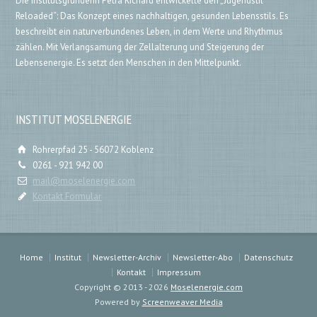
Die Institutsgründerin Petra Richard entwickelte den „Jugendstil
Reloaded“: Das Konzept eines nachhaltigen, gesunden Lebensstils. Es
beschreibt ein naturverbundenes Leben, in dem Werte und Rhythmus
zählen. Mit Verlangsamung der Zellalterung und Steigerung der
Lebensenergie. Es setzt den Menschen in den Mittelpunkt.
INSTITUT MOSELENERGIE
Rohrerpfad 25 - 56072 Koblenz
0261 - 921 942 00
mail@moselenergie.com
Kontakt Formular
Home
Institut
Newsletter-Archiv
Newsletter-Abo
Datenschutz
Kontakt
Impressum
Copyright ©
2013 - 2026
Moselenergie.com
Powered by
Screenweaver Media