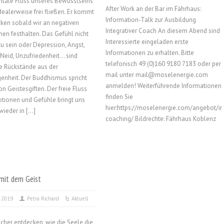
tale Fluss unseres Bewusstseins
After Work an der Bar im Fährhaus:
idealerweise frei fließen. Er kommt
Information-Talk zur Ausbildung
cken sobald wir an negativen
Integrativer Coach An diesem Abend sind
en festhalten. Das Gefühl nicht
Interessierte eingeladen erste
u sein oder Depression, Angst,
Informationen zu erhalten. Bitte
 Neid, Unzufriedenheit… sind
telefonisch 49 (0)160 9180 7183 oder per
e Rückstände aus der
mail unter mail@moselenergie.com
enheit. Der Buddhismus spricht
anmelden! Weiterführende Informationen
on Geistesgiften. Der freie Fluss
finden Sie
tionen und Gefühle bringt uns
hier:https://moselenergie.com/angebot/in
wieder in […]
coaching/ Bildrechte: Fährhaus Koblenz
 mit dem Geist
, 2019
Petra Richard
Aktuell
scher entdecken, wie die Seele die