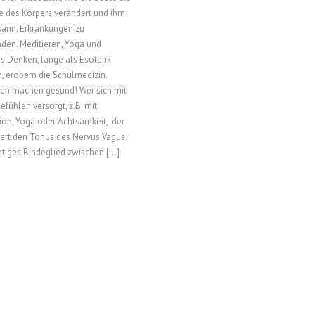
e des Körpers verändert und ihm
kann, Erkrankungen zu
den. Meditieren, Yoga und
es Denken, lange als Esoterik
, erobern die Schulmedizin.
en machen gesund! Wer sich mit
efühlen versorgt, z.B. mit
ion, Yoga oder Achtsamkeit, der
ert den Tonus des Nervus Vagus.
htiges Bindeglied zwischen […]