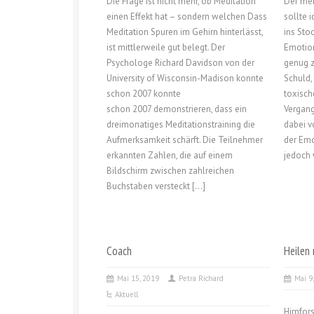
Die Frage ist nicht mehr, ob Meditation
Der men
einen Effekt hat – sondern welchen Dass
sollte 
Meditation Spuren im Gehirn hinterlässt,
ins Sto
ist mittlerweile gut belegt. Der
Emotion
Psychologe Richard Davidson von der
genug z
University of Wisconsin-Madison konnte
Schuld,
schon 2007 konnte
toxisch
schon 2007 demonstrieren, dass ein
Vergang
dreimonatiges Meditationstraining die
dabei v
Aufmerksamkeit schärft. Die Teilnehmer
der Emo
erkannten Zahlen, die auf einem
jedoch 
Bildschirm zwischen zahlreichen
Buchstaben versteckt […]
Coach
Heilen
Mai 15, 2019
Petra Richard
Mai 9
Aktuell
Hirnfor