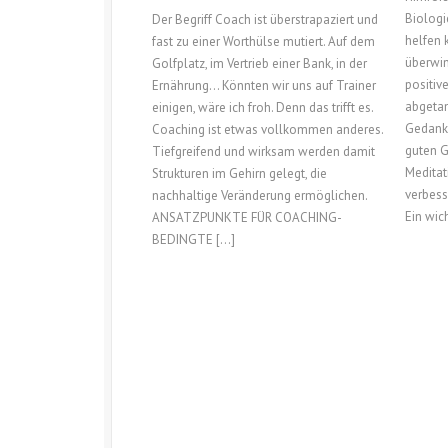
Biologi
Der Begriff Coach ist überstrapaziert und
helfen 
fast zu einer Worthülse mutiert. Auf dem
überwin
Golfplatz, im Vertrieb einer Bank, in der
positiv
Ernährung… Könnten wir uns auf Trainer
abgetan
einigen, wäre ich froh. Denn das trifft es.
Gedank
Coaching ist etwas vollkommen anderes.
guten G
Tiefgreifend und wirksam werden damit
Meditat
Strukturen im Gehirn gelegt, die
verbess
nachhaltige Veränderung ermöglichen.
Ein wic
ANSATZPUNKTE FÜR COACHING-
BEDINGTE […]